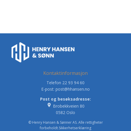
Kontaktinformasjon
Telefon 22 93 94 60
E-post:
post@hhansen.no
Post og besøksadresse:
place
Brobekkveien 80
0582 Oslo
© Henry Hansen & Sønner AS. Alle rettigheter
forbeholdt.
Sikkerhetserklæring