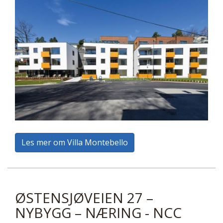
Les mer om Villa Montebello
ØSTENSJØVEIEN 27 –
NYBYGG – NÆRING - NCC