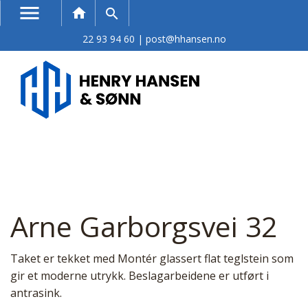
menu
Søk
home
search
22 93 94 60
|
post@hhansen.no
Arne Garborgsvei 32
Taket er tekket med Montér glassert flat teglstein som
gir et moderne utrykk. Beslagarbeidene er utført i
antrasink.