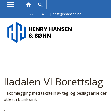
menu
Søk
home
search
22 93 94 60
|
post@hhansen.no
Iladalen VI Borettslag
Takomlegging med takstein av tegl og beslagsarbeider
utført i blank sink