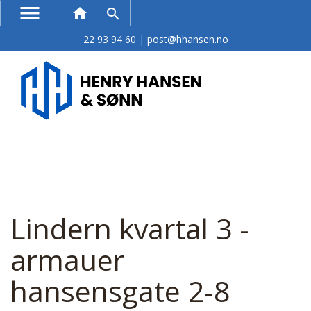
menu
Søk
home
search
22 93 94 60
|
post@hhansen.no
Lindern kvartal 3 -
armauer
hansensgate 2-8