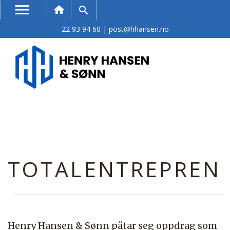
menu
Søk
home
search
22 93 94 60
|
post@hhansen.no
TOTALENTREPREN
Henry Hansen & Sønn påtar seg oppdrag som